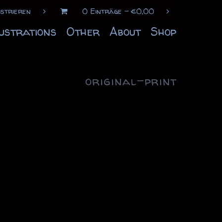
istrieren
0 Einträge
€
0,00
lustrations
Other
About
Shop
original-print