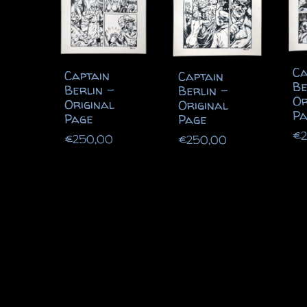
Ca
Captain
Captain
Be
Berlin –
Berlin –
Or
Original
Original
Pa
Page
Page
€
€
250,00
€
250,00