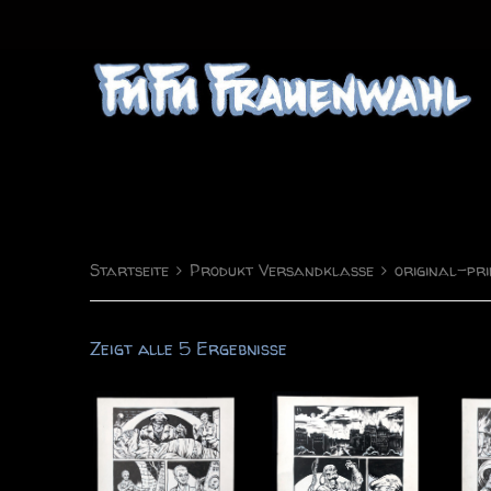
FuFu Frauenwahl
Comics & Illustration
Startseite
Produkt Versandklasse
original-pri
Zeigt alle 5 Ergebnisse