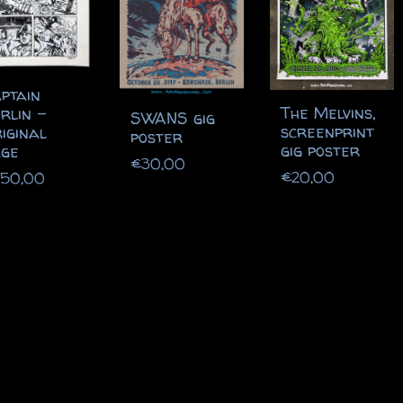
ptain
The Melvins,
rlin –
SWANS gig
screenprint
iginal
poster
gig poster
ge
€
30,00
€
20,00
250,00