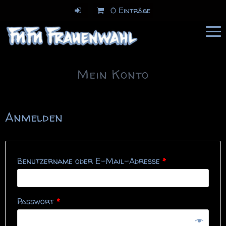
0 Einträge
FuFu Frauenwahl
Comics & Illustration
Mein Konto
Anmelden
Benutzername oder E-Mail-Adresse
*
Passwort
*