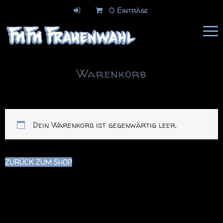
0 Einträge
FuFu Frauenwahl
Comics & Illustration
Warenkorb
Dein Warenkorb ist gegenwärtig leer.
ZURÜCK ZUM SHOP