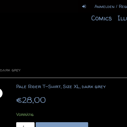
Anmelden / Reg
Comics
Il
, dark grey
Pale Rider T-Shirt, Size XL, dark grey
€
28,00
Vorrätig
Pale