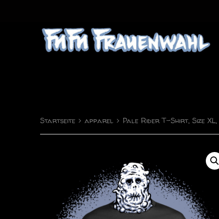
FuFu Frauenwahl
Comics & Illustration
Startseite
apparel
Pale Rider T-Shirt, Size XL