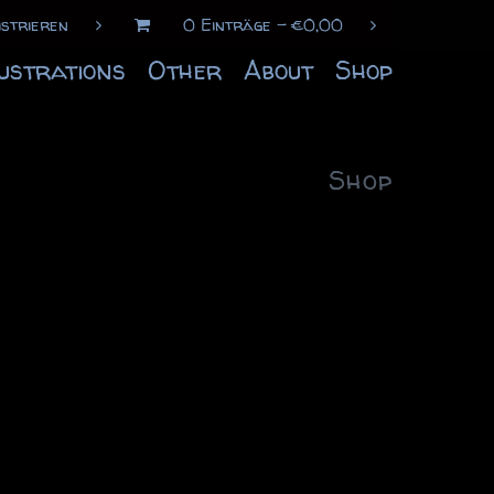
istrieren
0 Einträge
€
0,00
lustrations
Other
About
Shop
Shop