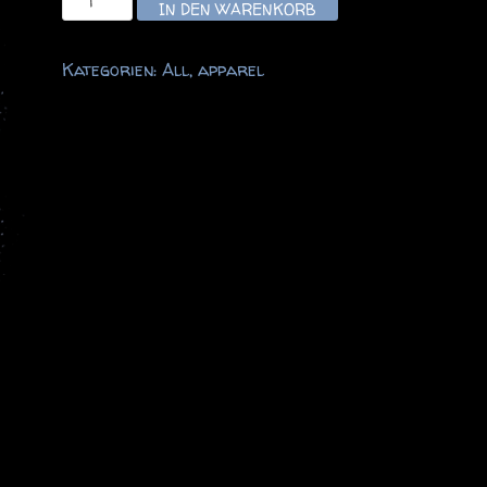
IN DEN WARENKORB
Rider
T-
Kategorien:
All
,
apparel
Shirt,
Size
XL,
dark
grey
Menge