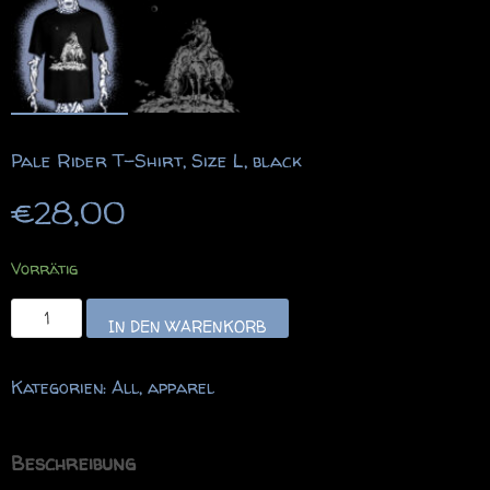
Pale Rider T-Shirt, Size L, black
€
28,00
Vorrätig
Pale
IN DEN WARENKORB
Rider
T-
Kategorien:
All
,
apparel
Shirt,
Size
L,
Beschreibung
black