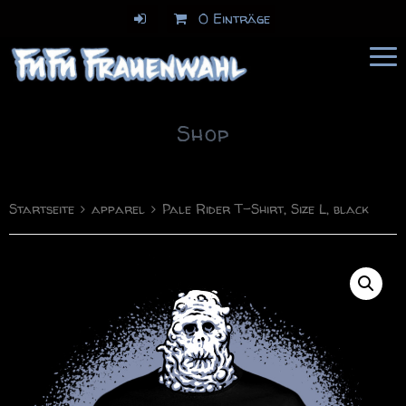
0 Einträge
FuFu Frauenwahl
Comics & Illustration
Shop
Startseite
apparel
Pale Rider T-Shirt, Size L, black