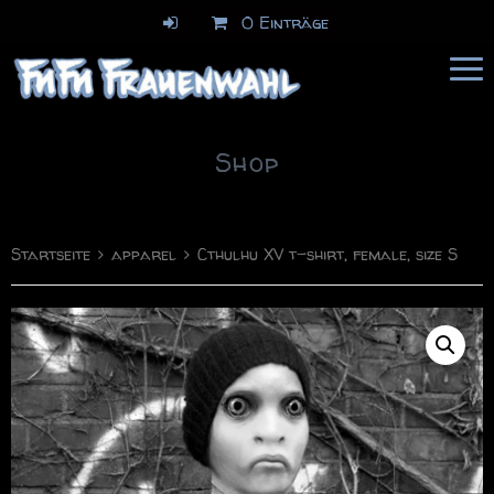
0 Einträge
FuFu Frauenwahl
Comics & Illustration
Shop
Startseite
apparel
Cthulhu XV t-shirt, female, size S