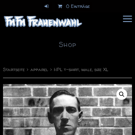
0 Einträge
FuFu Frauenwahl
Comics & Illustration
Shop
Startseite
apparel
HPL t-shirt, male, size XL