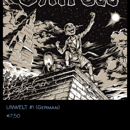
UNWELT #1 (German)
€
7,50