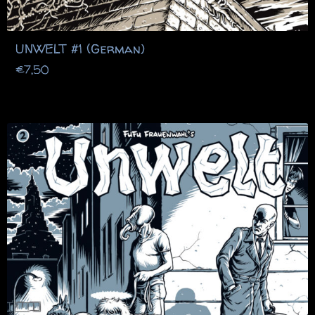
UNWELT #1 (German)
€
7,50