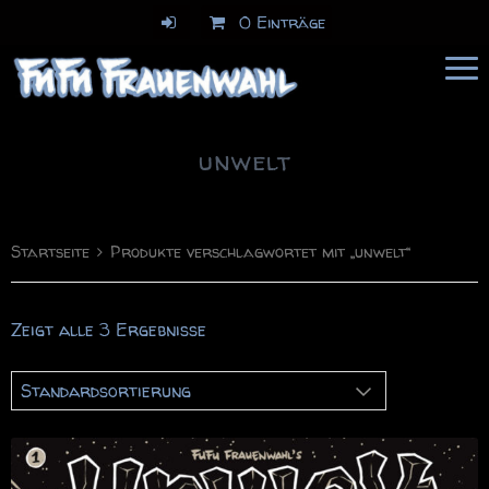
0 Einträge
FuFu Frauenwahl
Comics & Illustration
unwelt
Startseite
Produkte verschlagwortet mit „unwelt“
Zeigt alle 3 Ergebnisse