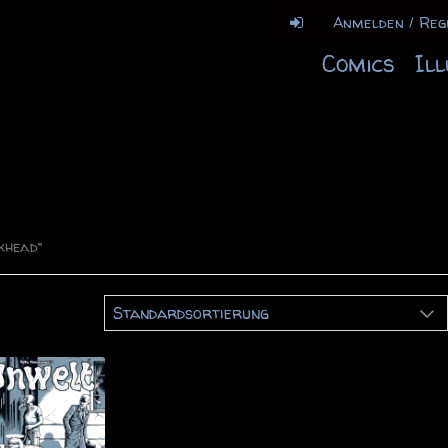
Anmelden / Reg
Comics
Il
khead“