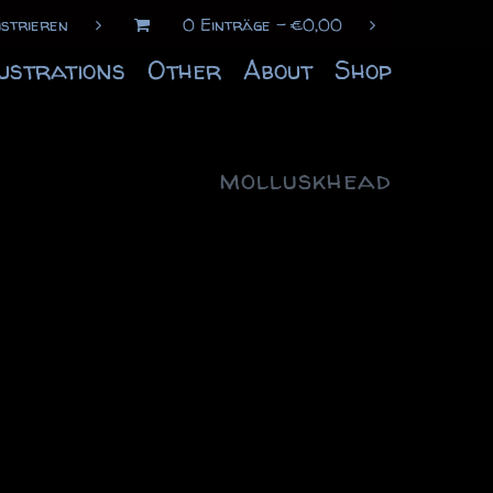
istrieren
0 Einträge
€
0,00
lustrations
Other
About
Shop
molluskhead