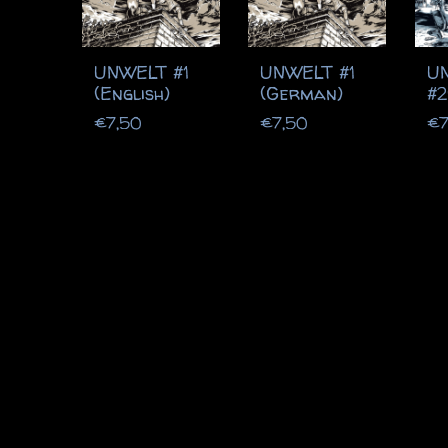
UNWELT #1
UNWELT #1
U
(English)
(German)
#2
€
7,50
€
7,50
€
7