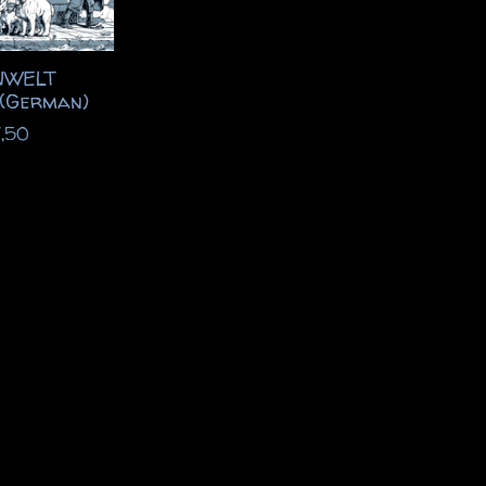
NWELT
(German)
,50