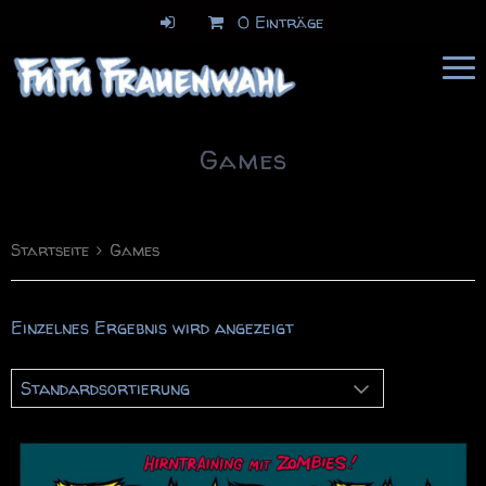
0 Einträge
FuFu Frauenwahl
Comics & Illustration
Games
Startseite
Games
Einzelnes Ergebnis wird angezeigt