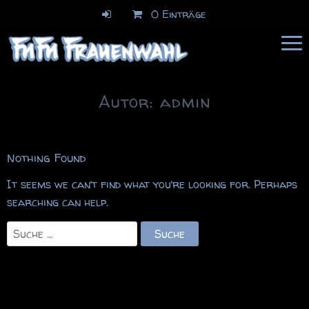
0 Einträge
FuFu Frauenwahl
Comics & Illustration
Autor:
admin
Nothing Found
It seems we can’t find what you’re looking for. Perhaps
searching can help.
Suche
nach: